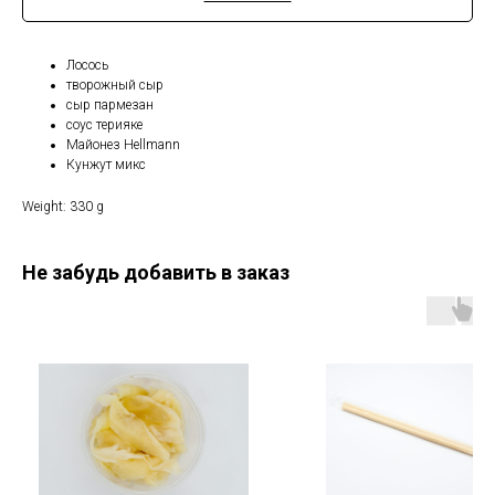
Лосось
творожный сыр
сыр пармезан
соус терияке
Майонез Hellmann
Кунжут микс
Weight: 330 g
Не забудь добавить в заказ