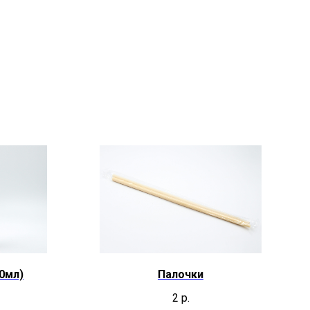
0мл)
Палочки
2
р.