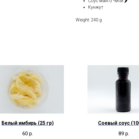
Соус манго Чили 🌶️
Кунжут
Weight: 240 g
Белый имбирь (25 гр)
Соевый соус (10
60
р.
89
р.