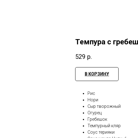
Темпура с гребеш
529
р.
В КОРЗИНУ
Рис
Нори
Сыр творожный
Огурец
Гребешок
Темпурный кляр
Соус терияки