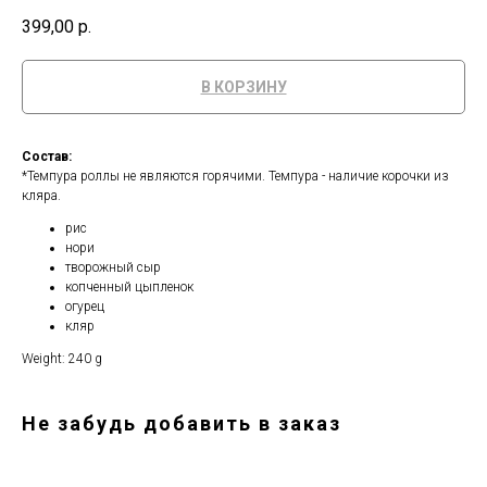
399,00
р.
В КОРЗИНУ
Состав:
*Темпура роллы не являются горячими. Темпура - наличие корочки из
кляра.
рис
нори
творожный сыр
копченный цыпленок
огурец
кляр
Weight: 240 g
Не забудь добавить в заказ