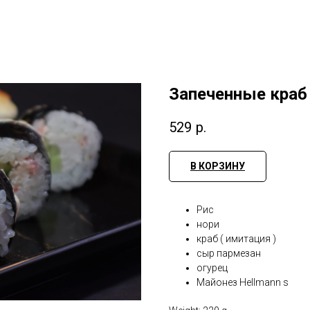
Запеченные краб
529
р.
В КОРЗИНУ
Рис
нори
краб ( имитация )
сыр пармезан
огурец
Майонез Hellmann s