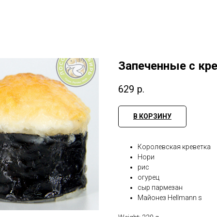
Запеченные с кр
629
р.
В КОРЗИНУ
Королевская креветка
Нори
рис
огурец
сыр пармезан
Майонез Hellmann s