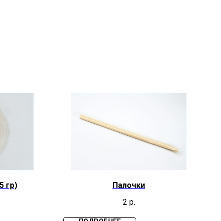
5 гр)
Палочки
2
р.