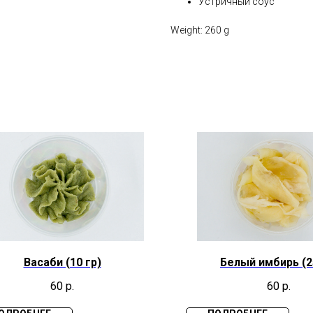
Устричный соус
Weight: 260 g
Васаби (10 гр)
Белый имбирь (2
60
р.
60
р.