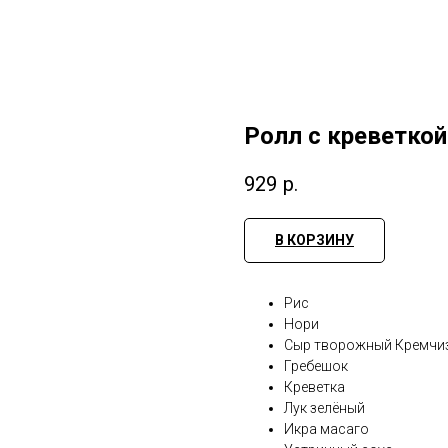
Ролл с креветкой
929
р.
В КОРЗИНУ
Рис
Нори
Сыр творожный Кремчи
Гребешок
Креветка
Лук зелёный
Икра масаго