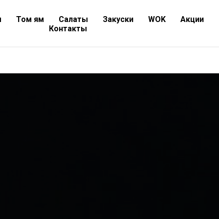
ы
Том ям
Салаты
Закуски
WOK
Акции
Контакты