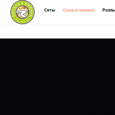
Сеты
Суши и гунканы
Ролл