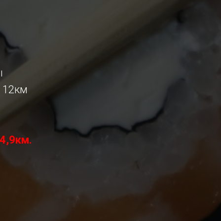
ы
О 12км
4,9км.